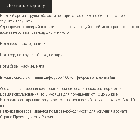
Добавить в корзину
Нежный аромат груши, яблока и нектарина настолько необычен, что его хочется
слушать и слушать.
Одновременно сладкий и свежий, зачаровывающий своей многогранностью этот
аромат не оставит равнодушным никого.
Ноты верха: сахар, ваниль
Ноты сердца: груша. яблоко, нектарин
Ноты базы: жасмин, мята
В комплекте: стеклянный диффузор 100мл, фибровые палочки 5шт.
Состав: парфюмерная композиция, смесь органических растворителей.
Время использования: до 3 месяцев для помещений от 10 до 25 кв м.
Интенсивность аромата регулируется с помощью фибровых палочек от 3 до 10
шт.
Палочки переворачиваются по мере необходимости для усиления аромата.
Страна Производитель: Россия.