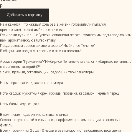
р.
Добавить в корзину
Нам кажется, что каждый хоть раз в жизни готовил(или пытался
приготовить(...ха-ха) имбирное печенье.
Если ваши кулинарные "успехи" оставляют желать лучшего-мы рады предложить
вам ароматическую альтернативу.
Представляем аромат зимнего сезона-"Имбирное Печенье"
В общем..как всегда-мы спешим к вам на помощь!
Аромат серии "Гурманика"-"Имбирное Печенье"-это аналог имбирного печенья...с
количеством калорий-0!!!
Яркий, пряный, согревающий, радующий твои рецепторы.
Ноты верха: ваниль, сахарная помадка
Ноты сердца: мускатный орех, корица, гвоздика, кардамон, черный перец
Ноты базы: кедр, сандал
В комплекте: подсвечник, крышка, спички.
Состав: натуральный соевый воск, парфюмерная композиция, хлопковый
фитиль.
Время горения: от 25 до 40 часов в зависимости от выбранного веса свечи.