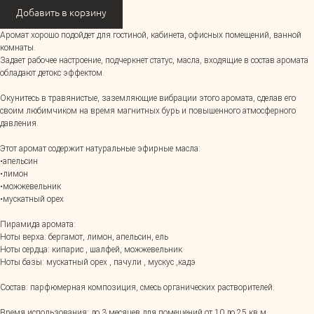
Добавить в корзину
Аромат хорошо подойдет для гостиной, кабинета, офисных помещений, ванной
комнаты.
Задает рабочее настроение, подчеркнет статус, масла, входящие в состав аромата
обладают детокс эффектом.
Окунитесь в травянистые, заземляющие вибрации этого аромата, сделав его
своим любимчиком на время магнитных бурь и повышенного атмосферного
давления.
Этот аромат содержит натуральные эфирные масла:
•апельсин
•лимон
•можжевельник
•мускатный орех
Пирамида аромата:
Ноты верха: бергамот, лимон, апельсин, ель
Ноты сердца: кипарис , шалфей, можжевельник
Ноты базы: мускатный орех , пачули , мускус ,кадэ
Состав: парфюмерная композиция, смесь органических растворителей.
Время использования: до 3 месяцев для помещений от 10 до 25 кв м.