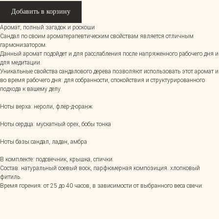
Добавить в корзину
Аромат, полный загадок и роскоши
Сандал по своим ароматерапевтическим свойствам является отличным
гармонизатором.
Данный аромат подойдет и для расслабления после напряженного рабочего дня и
для медитации.
Уникальные свойства сандалового дерева позволяют использовать этот аромат и
во время рабочего дня: для собранности, спокойствия и структурированного
подхода к вашему делу.
Ноты верха: нероли, флёр-д-оранж
Ноты сердца: мускатный орех, бобы тонка
Ноты базы:сандал, ладан, амбра
В комплекте: подсвечник, крышка, спички.
Состав: натуральный соевый воск, парфюмерная композиция. хлопковый
фитиль.
Время горения: от 25 до 40 часов, в зависимости от выбранного веса свечи.