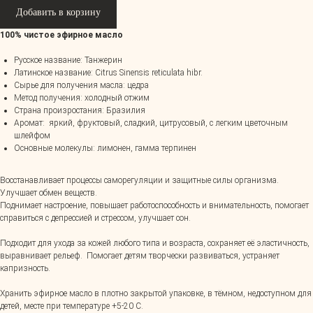
Добавить в корзину
100% чистое эфирное масло
Русское название: Танжерин
Латинское название: Citrus Sinensis reticulata hibr.
Сырье для получения масла: цедра
Метод получения: холодный отжим
Страна произростания: Бразилия
Аромат: яркий, фруктовый, сладкий, цитрусовый, с легким цветочным
шлейфом
Основные молекулы: лимонен, гамма терпинен
Восстанавливает процессы саморегуляции и защитные силы организма.
Улучшает обмен веществ.
Поднимает настроение, повышает работоспособность и внимательность, помогает
справиться с депрессией и стрессом, улучшает сон.
Подходит для ухода за кожей любого типа и возраста, сохраняет её эластичность,
выравнивает рельеф. Помогает детям творчески развиваться, устраняет
капризность.
Хранить эфирное масло в плотно закрытой упаковке, в тёмном, недоступном для
детей, месте при температуре +5-20 С.