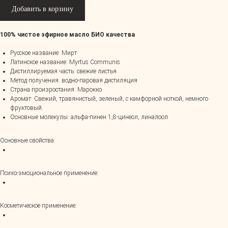
Добавить в корзину
100% чистое эфирное масло БИО качества
Русское название: Мирт
Латинское название: Myrtus Communis
Дистиллируемая часть: свежие листья
Метод получения: водно-паровая дистиляция
Страна произростания: Марокко
Аромат: Свежий, травянистый, зеленый, с камфорной ноткой, немного
фруктовый.
Основные молекулы: альфа-пинен 1,8-цинеол, линалоол
Основные свойства:
Психо-эмоциональное применение:
Косметическое применение: