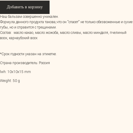
Добавить в корзину
Наш бальзам совершенно уникален.
Формула данного продукта такова,что он "спасет" не только обезвоженные и сухие
губы, но и справится с трещинами.
Состав: масло какао, масло жожоба, масло сливы, масло миндаля, пчелиный
воск, карнаубский воск
*Срок годности указан на этикетке.
Страна производитель: Россия
lwh: 10x10x15 mm
Weight: 50 g