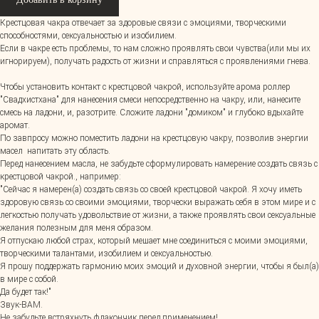
Крестцовая чакра отвечает за здоровые связи с эмоциями, творческими
способностями, сексуальностью и изобилием.
Если в чакре есть проблемы, то нам сложно проявлять свои чувства(или мы их
игнорируем), получать радость от жизни и справляться с проявлениями гнева.
Чтобы установить контакт с крестцовой чакрой, используйте арома роллер
"Свадхистхана" для нанесения смеси непосредственно на чакру, или, нанесите
смесь на ладони, и, разотрите. Сложите ладони "домиком" и глубоко вдыхайте
аромат.
По завпросу можно поместить ладони на крестцовую чакру, позволив энергии
масел напитать эту область.
Перед нанесением масла, не забудьте сформулировать намерение создать связь с
крестцовой чакрой., например:
"Сейчас я намерен(а) создать связь со своей крестцовой чакрой. Я хочу иметь
здоровую связь со своими эмоциями, творчески выражать себя в этом мире и с
легкостью получать удовольствие от жизни, а также проявлять свои сексуальные
желания полезным для меня образом.
Я отпускаю любой страх, который мешает мне соединиться с моими эмоциями,
творческими талантами, изобилием и сексуальностью.
Я прошу поддержать гармонию моих эмоций и духовной энергии, чтобы я был(а)
в мире с собой.
Да будет так!"
Звук-ВАМ.
Не забудьте встряхнуть флакончик перед применением!